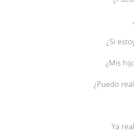
Si padeces alguna patología
Si el médico de cabecera au
en caso de ne
El seguimiento es por mail, 
o videos de tu
¿Si est
¡No!, Debes anotarte en cl
descansos y la estru
¿Mis hi
¡No!, La realidad es que las
eje
¿Puedo real
Sí, clar
Tiene duración de un mes (
más económi
Ya rea