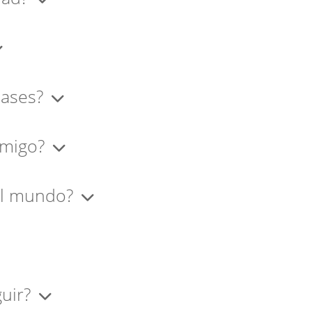
nsultar antes de realizar la
forma consciente y saludable
 reembolsable.
r consultas, progresos, fotos
 sea necesario.
lases?
 tiempos, las posturas, los
 tu condición previa.
nmigo?
ica de un niño, los tiempos y
cas.
del mundo?
internet.
ién contamos con un paquete
 año entero.
guir?