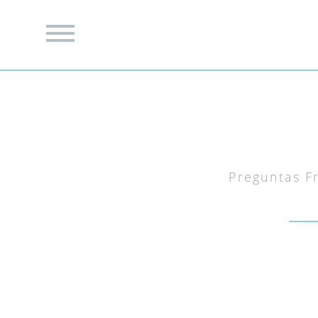
Preguntas F
¡No!, cada cuerpo es difer